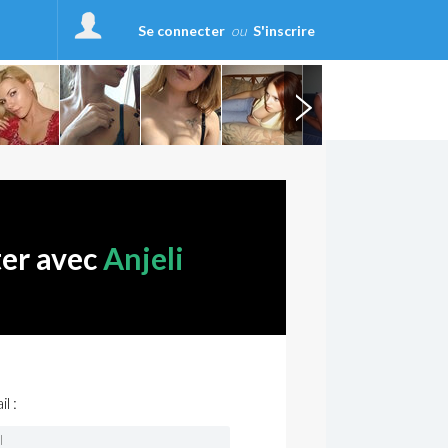
Se connecter
ou
S'inscrire
ter avec
Anjeli
l :