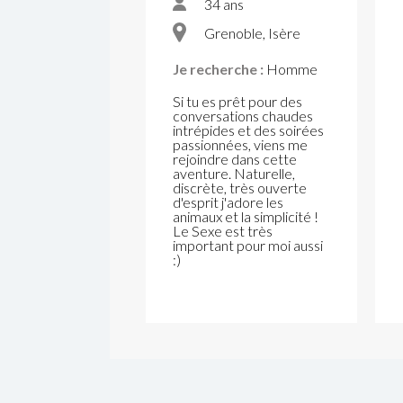
34 ans
Grenoble, Isère
Je recherche :
Homme
Si tu es prêt pour des
conversations chaudes
intrépides et des soirées
passionnées, viens me
rejoindre dans cette
aventure. Naturelle,
discrète, très ouverte
d'esprit j'adore les
animaux et la simplicité !
Le Sexe est très
important pour moi aussi
:)