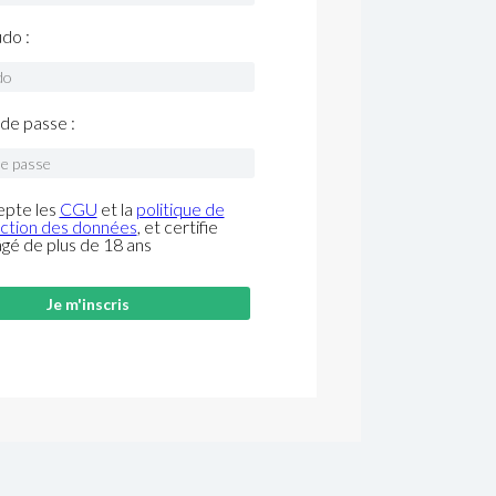
do :
de passe :
epte les
CGU
et la
politique de
ction des données
, et certifie
âgé de plus de 18 ans