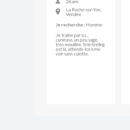
26 ans
La Roche-sur-Yon,
Vendée
Je recherche :
Homme
Je traîne par ici…
curieuse, un peu sage,
très mouillée. Si le feeling
est là, attends-toi à me
voir sans culotte.