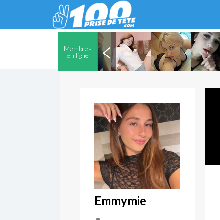
Membres
en ligne
Emmymie