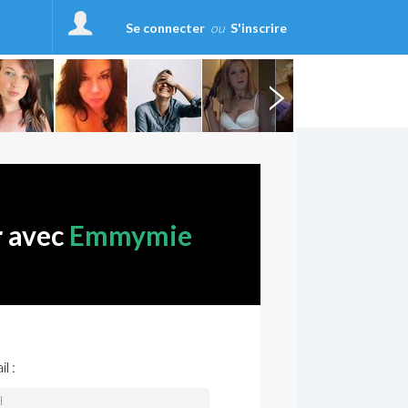
Se connecter
ou
S'inscrire
r avec
Emmymie
l :