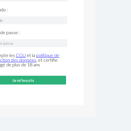
do :
de passe :
epte les
CGU
et la
politique de
ction des données
, et certifie
âgé de plus de 18 ans