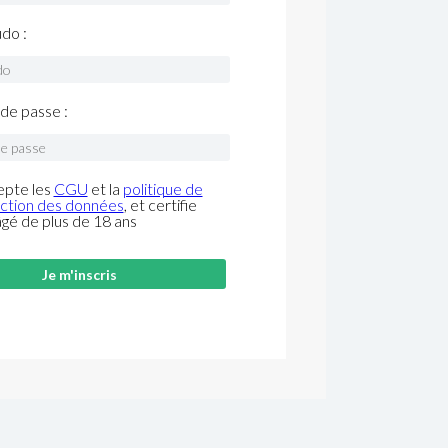
do :
de passe :
epte les
CGU
et la
politique de
ction des données
, et certifie
âgé de plus de 18 ans