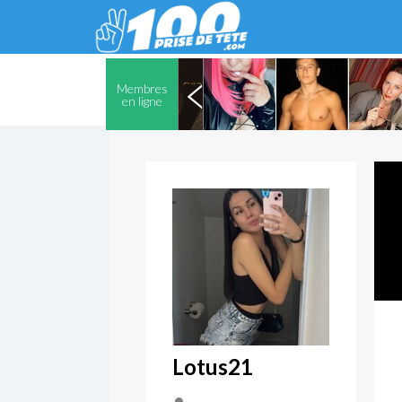
Membres
en ligne
Lotus21