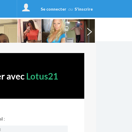
Se connecter
ou
S'inscrire
er avec
Lotus21
l :