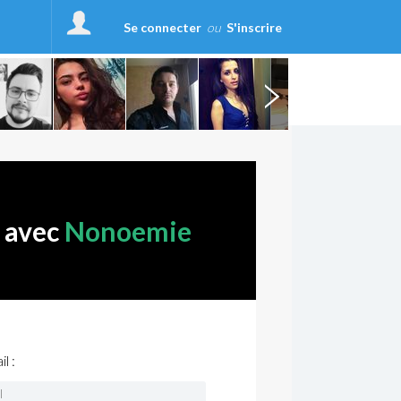
Se connecter
ou
S'inscrire
r avec
Nonoemie
l :