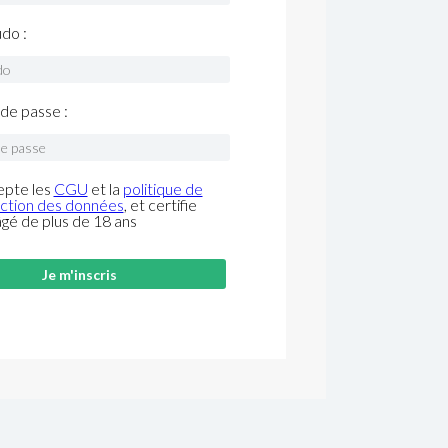
do :
de passe :
epte les
CGU
et la
politique de
ction des données
, et certifie
âgé de plus de 18 ans